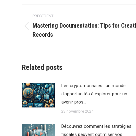
Navigation
PRÉCÉDENT
article
Mastering Documentation: Tips for Creat
Article
Records
précédent
:
Related posts
Les cryptomonnaies : un monde
d’opportunités à explorer pour un
avenir pros…
23 novembre 2024
Découvrez comment les stratégies
fiscales peuvent optimiser vos