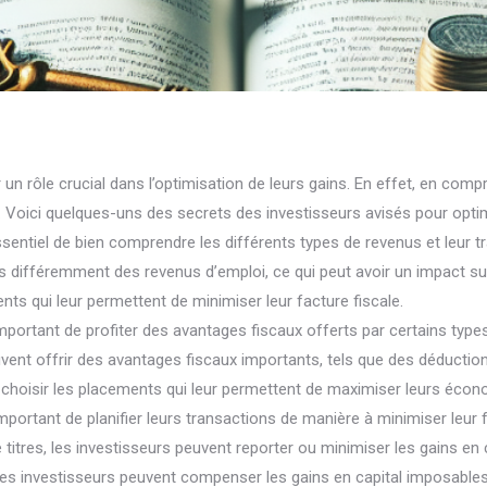
 un rôle crucial dans l’optimisation de leurs gains. En effet, en compr
 Voici quelques-uns des secrets des investisseurs avisés pour optimis
ssentiel de bien comprendre les différents types de revenus et leur t
aités différemment des revenus d’emploi, ce qui peut avoir un impact
nts qui leur permettent de minimiser leur facture fiscale.
important de profiter des avantages fiscaux offerts par certains ty
uvent offrir des avantages fiscaux importants, tels que des déducti
choisir les placements qui leur permettent de maximiser leurs écon
mportant de planifier leurs transactions de manière à minimiser leur f
titres, les investisseurs peuvent reporter ou minimiser les gains en c
les investisseurs peuvent compenser les gains en capital imposables e