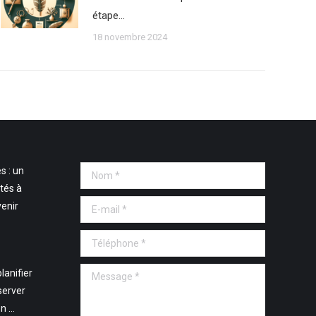
étape…
18 novembre 2024
s : un
Nom *
tés à
E-mail *
venir
Téléphone *
Message *
lanifier
server
en …