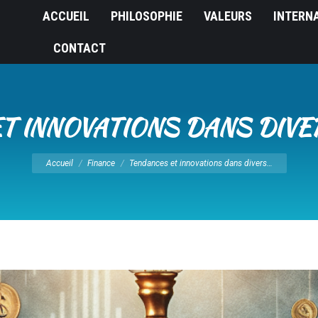
ACCUEIL
PHILOSOPHIE
VALEURS
INTERN
CONTACT
T INNOVATIONS DANS DIV
Vous êtes ici :
Accueil
Finance
Tendances et innovations dans divers…