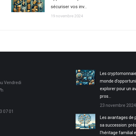
sécuriser vos inv…
19 novembre 2024
Les cryptomonnaie
monde d’opportuni
au Vendredi
explorer pour un a
7h
pros…
23 novembre 2024
3 07 01
Les avantages de p
sa succession: pré
l’héritage familial 