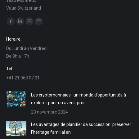
1820 Montreux
Vaud Switzerland
Trouvez nous sur :
La
La
La
La
page
page
page
page
Horaire :
Facebook
LinkedIn
E-
Site
Du Lundi au Vendredi
s'ouvre
s'ouvre
mail
Web
De 9h a 17h
dans
dans
s'ouvre
s'ouvre
une
une
dans
dans
Tel :
nouvelle
nouvelle
une
une
+41 21 963 07 01
fenêtre
fenêtre
nouvelle
nouvelle
fenêtre
fenêtre
Les cryptomonnaies : un monde d’opportunités à
explorer pour un avenir pros…
23 novembre 2024
Les avantages de planifier sa succession: préserver
l’héritage familial en …