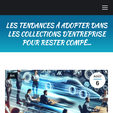
LES TENDANCES À ADOPTER DANS
LES COLLECTIONS D’ENTREPRISE
POUR RESTER COMPÉ…
Vous êtes ici :
Art
AOÛT
6