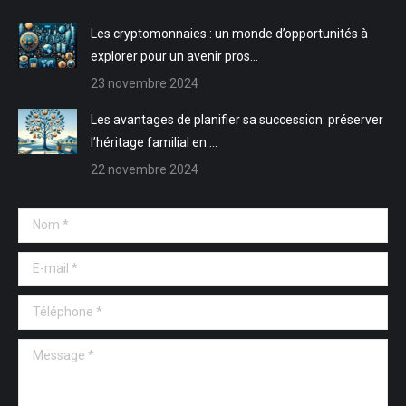
fenêtre
fenêtre
Les cryptomonnaies : un monde d’opportunités à
explorer pour un avenir pros…
23 novembre 2024
Les avantages de planifier sa succession: préserver
l’héritage familial en …
22 novembre 2024
Nom *
E-mail *
Téléphone *
Message *