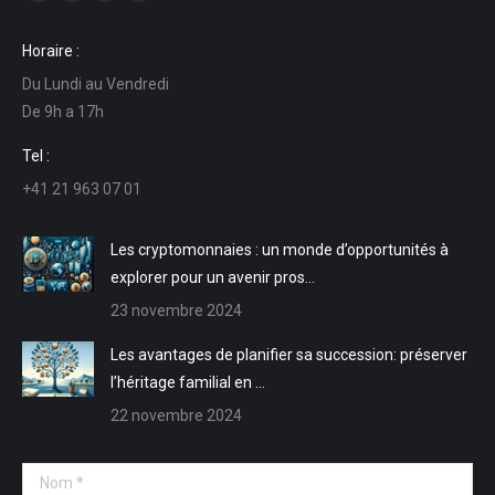
La
La
La
La
page
page
page
page
Horaire :
Facebook
LinkedIn
E-
Site
Du Lundi au Vendredi
s'ouvre
s'ouvre
mail
Web
De 9h a 17h
dans
dans
s'ouvre
s'ouvre
une
une
dans
dans
Tel :
nouvelle
nouvelle
une
une
+41 21 963 07 01
fenêtre
fenêtre
nouvelle
nouvelle
fenêtre
fenêtre
Les cryptomonnaies : un monde d’opportunités à
explorer pour un avenir pros…
23 novembre 2024
Les avantages de planifier sa succession: préserver
l’héritage familial en …
22 novembre 2024
Nom *