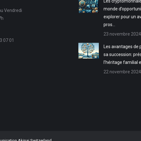
Les cryptomonnaie
monde d’opportuni
au Vendredi
explorer pour un a
7h
pros…
23 novembre 2024
3 07 01
Les avantages de p
sa succession: pré
l’héritage familial 
22 novembre 2024
ication Akinai Switzerland