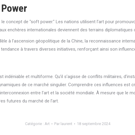
t Power
rs le concept de "soft power." Les nations utilisent l’art pour promouvo
s aux enchères internationales deviennent des terrains diplomatiques
llèle à l’ascension géopolitique de la Chine, la reconnaissance inte
ndance à travers diverses initiatives, renforçant ainsi son influence 
 indéniable et multiforme. Qu’il s’agisse de conflits militaires, d’inst
ynamiques de ce marché singulier. Comprendre ces influences est cru
’interconnexion entre l’art et la société mondiale. À mesure que le 
res futures du marché de l’art.
Catégorie :
Art
Par
laurent
18 septembre 2024