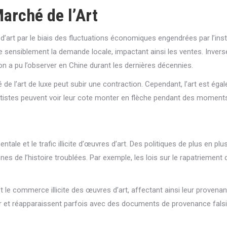
arché de l’Art
’art par le biais des fluctuations économiques engendrées par l’instab
ire sensiblement la demande locale, impactant ainsi les ventes. Inv
’on a pu l’observer en Chine durant les dernières décennies.
de l’art de luxe peut subir une contraction. Cependant, l’art est é
rtistes peuvent voir leur cote monter en flèche pendant des moments
ale et le trafic illicite d’œuvres d’art. Des politiques de plus en plus
s de l’histoire troublées. Par exemple, les lois sur le rapatriement d
 et le commerce illicite des œuvres d’art, affectant ainsi leur prov
 et réapparaissent parfois avec des documents de provenance falsifi