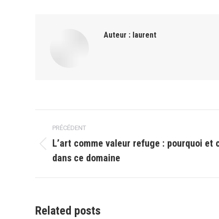
Auteur :
laurent
Navigation
PRÉCÉDENT
article
L’art comme valeur refuge : pourquoi et
Article
dans ce domaine
précédent
:
Related posts