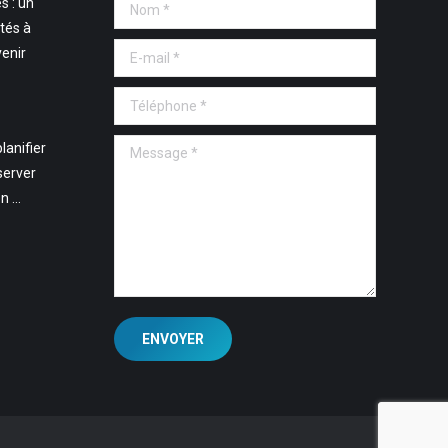
s : un
Nom *
tés à
E-mail *
venir
Téléphone *
Message *
lanifier
server
en …
ENVOYER