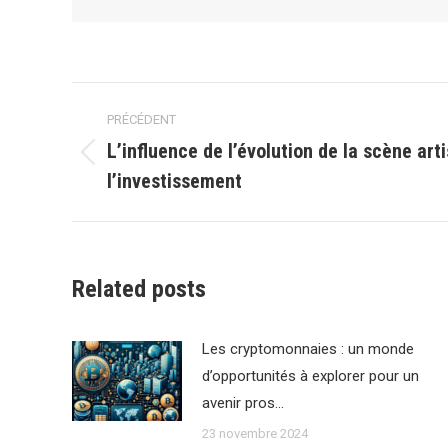
Navigation
PRÉCÉDENT
article
L’influence de l’évolution de la scène art
Article
l’investissement
précédent
:
Related posts
Les cryptomonnaies : un monde
d’opportunités à explorer pour un
avenir pros…
23 novembre 2024