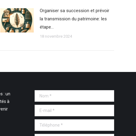
Organiser sa succession et prévoir
la transmission du patrimoine: les
étape…
18 novembre 2024
s : un
Nom *
tés à
E-mail *
venir
Téléphone *