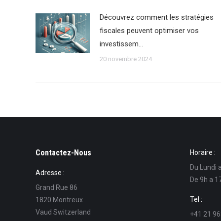
Découvrez comment les stratégies
fiscales peuvent optimiser vos
investissem…
20 novembre 2024
Contactez-Nous
Horaire :
Du Lundi 
Adresse :
De 9h a 1
Grand Rue 86
Tel :
1820 Montreux
Vaud Switzerland
+41 21 96