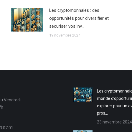
Les cryptomonnaies : des
opportunités pour diversifier et
sécuriser vos inv…
19 novembre 2024
Les cryptomonnaie
monde d’opportuni
au Vendredi
explorer pour un a
7h
pros…
23 novembre 2024
3 07 01