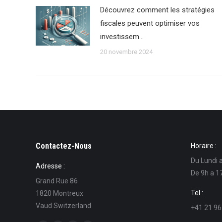
Découvrez comment les stratégies
fiscales peuvent optimiser vos
investissem…
20 novembre 2024
Contactez-Nous
Horaire :
Du Lundi 
Adresse :
De 9h a 1
Grand Rue 86
Tel :
1820 Montreux
Vaud Switzerland
+41 21 96