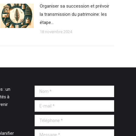
Organiser sa succession et prévoir
la transmission du patrimoine: les
étape…
18 novembre 2024
s : un
Nom *
tés à
E-mail *
venir
Téléphone *
Message *
lanifier