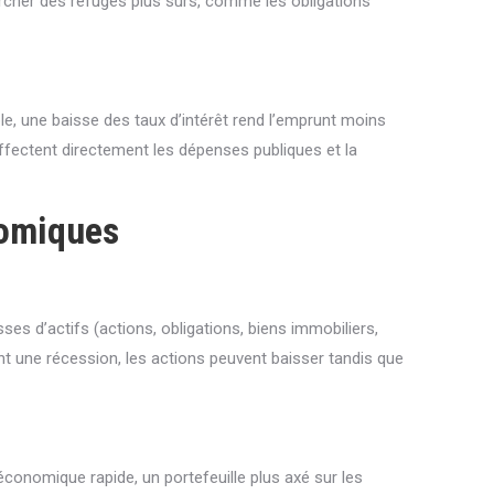
ercher des refuges plus sûrs, comme les obligations
ple, une baisse des taux d’intérêt rend l’emprunt moins
affectent directement les dépenses publiques et la
nomiques
sses d’actifs (actions, obligations, biens immobiliers,
t une récession, les actions peuvent baisser tandis que
conomique rapide, un portefeuille plus axé sur les