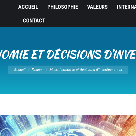
ACCUEIL
PHILOSOPHIE
VALEURS
INTERN
CONTACT
MIE ET DÉCISIONS D’INV
Vous êtes ici :
Accueil
Finance
Macroéconomie et décisions d’investissement