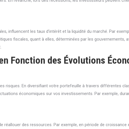
iers. En revanche, lors des récessions, les investisseurs peuvent ch
es, influencent les taux d’intérêt et la liquidité du marché. Par exem
itiques fiscales, quant à elles, déterminées par les gouvernements, 
.
 en Fonction des Évolutions Éco
s risques. En diversifiant votre portefeuille à travers différentes cla
luctuations économiques sur vos investissements. Par exemple, duran
de réallouer des ressources. Par exemple, en période de croissance é