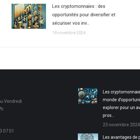
Les cryptomonnaies : des
opportunités pour diversifier et
sécuriser vos inv…
19 novembre 2024
Les cryptomonnaie
monde d’opportuni
au Vendredi
explorer pour un a
7h
pros…
23 novembre 2024
3 07 01
Les avantages de p