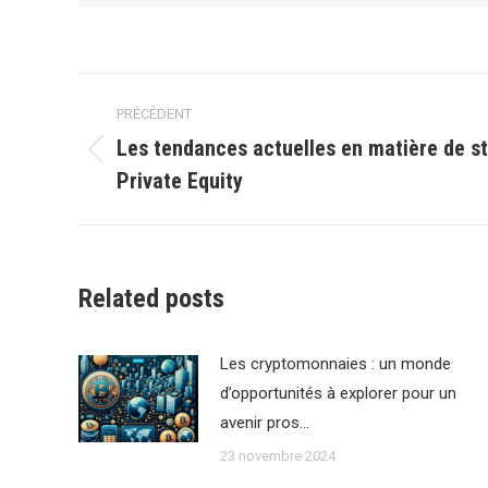
Navigation
PRÉCÉDENT
article
Les tendances actuelles en matière de st
Article
Private Equity
précédent
:
Related posts
Les cryptomonnaies : un monde
d’opportunités à explorer pour un
avenir pros…
23 novembre 2024