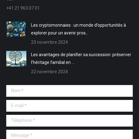
nouvelle
nouvelle
une
une
+41 21 963 07 01
fenêtre
fenêtre
nouvelle
nouvelle
fenêtre
fenêtre
Les cryptomonnaies : un monde d’opportunités à
explorer pour un avenir pros…
23 novembre 2024
Les avantages de planifier sa succession: préserver
l’héritage familial en …
22 novembre 2024
Nom *
E-mail *
Téléphone *
Message *