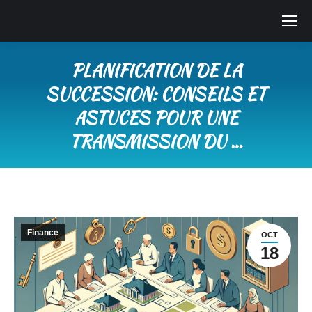
PLANIFICATION DE LA
SUCCESSION: CONSEILS ET
ASTUCES POUR UNE
TRANSMISSION DU …
Vous êtes ici :
Finance
OCT
18