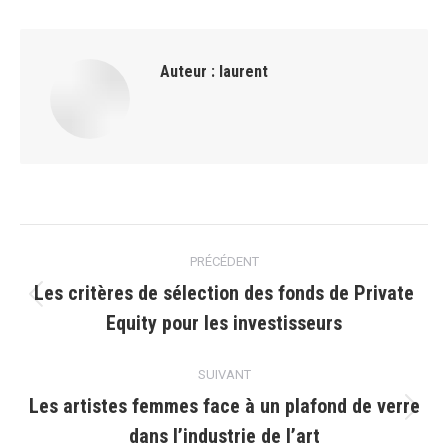
Auteur :
laurent
Navigation
PRÉCÉDENT
article
Les critères de sélection des fonds de Private
Article
Equity pour les investisseurs
précédent
:
SUIVANT
Les artistes femmes face à un plafond de verre
Article
dans l’industrie de l’art
suivant