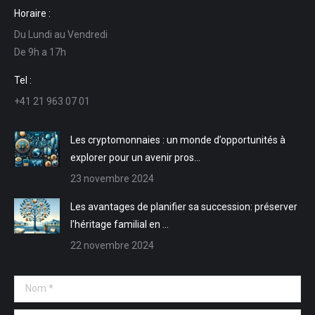
page
page
page
page
Horaire :
Facebook
LinkedIn
E-
Site
Du Lundi au Vendredi
s'ouvre
s'ouvre
mail
Web
De 9h a 17h
dans
dans
s'ouvre
s'ouvre
une
une
dans
dans
Tel :
nouvelle
nouvelle
une
une
+41 21 963 07 01
fenêtre
fenêtre
nouvelle
nouvelle
fenêtre
fenêtre
Les cryptomonnaies : un monde d’opportunités à
explorer pour un avenir pros…
23 novembre 2024
Les avantages de planifier sa succession: préserver
l’héritage familial en …
22 novembre 2024
Nom *