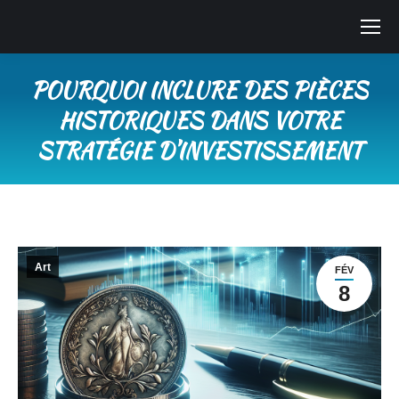
POURQUOI INCLURE DES PIÈCES
HISTORIQUES DANS VOTRE
STRATÉGIE D’INVESTISSEMENT
Vous êtes ici :
Art
FÉV
8