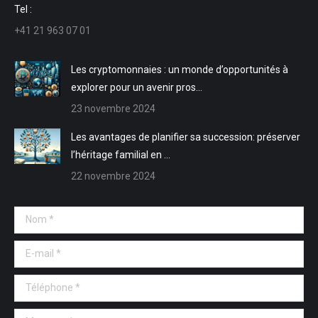
une
une
dans
dans
Tel :
nouvelle
nouvelle
une
une
+41 21 963 07 01
fenêtre
fenêtre
nouvelle
nouvelle
fenêtre
fenêtre
Les cryptomonnaies : un monde d’opportunités à
explorer pour un avenir pros…
23 novembre 2024
Les avantages de planifier sa succession: préserver
l’héritage familial en …
22 novembre 2024
Nom *
E-mail *
Téléphone *
Message *