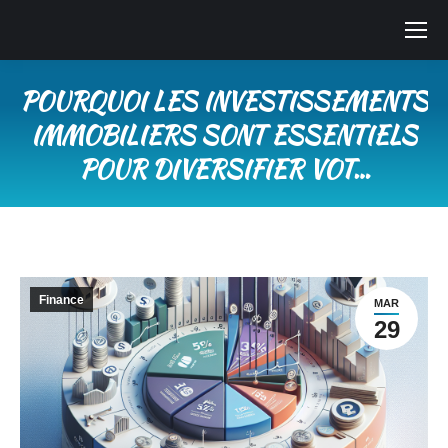
POURQUOI LES INVESTISSEMENTS
IMMOBILIERS SONT ESSENTIELS
POUR DIVERSIFIER VOT…
Vous êtes ici :
Finance
MAR
29