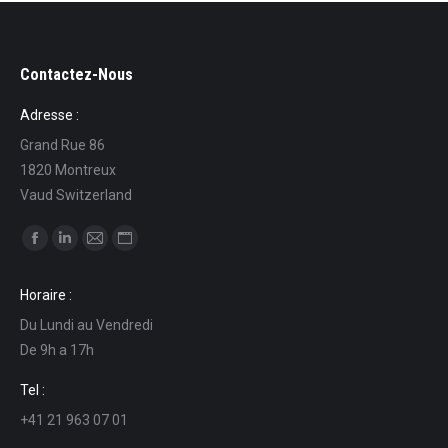
Contactez-Nous
Adresse :
Grand Rue 86
1820 Montreux
Vaud Switzerland
Trouvez nous sur :
La
La
La
La
page
page
page
page
Horaire :
Facebook
LinkedIn
E-
Site
Du Lundi au Vendredi
s'ouvre
s'ouvre
mail
Web
De 9h a 17h
dans
dans
s'ouvre
s'ouvre
une
une
dans
dans
Tel :
nouvelle
nouvelle
une
une
+41 21 963 07 01
fenêtre
fenêtre
nouvelle
nouvelle