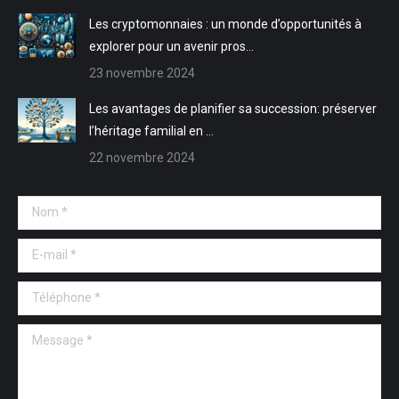
fenêtre
fenêtre
Les cryptomonnaies : un monde d’opportunités à
explorer pour un avenir pros…
23 novembre 2024
Les avantages de planifier sa succession: préserver
l’héritage familial en …
22 novembre 2024
Nom *
E-mail *
Téléphone *
Message *