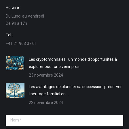
page
page
page
page
Horaire :
Facebook
LinkedIn
E-
Site
Du Lundi au Vendredi
s'ouvre
s'ouvre
mail
Web
De 9h a 17h
dans
dans
s'ouvre
s'ouvre
une
une
dans
dans
Tel :
nouvelle
nouvelle
une
une
+41 21 963 07 01
fenêtre
fenêtre
nouvelle
nouvelle
fenêtre
fenêtre
Les cryptomonnaies : un monde d’opportunités à
explorer pour un avenir pros…
23 novembre 2024
Les avantages de planifier sa succession: préserver
l’héritage familial en …
22 novembre 2024
Nom *