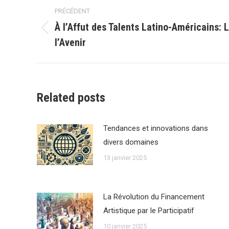
Navigation
PRÉCÉDENT
article
À l’Affut des Talents Latino-Américains: 
Article
l’Avenir
précédent
:
Related posts
Tendances et innovations dans
divers domaines
13 janvier 2025
La Révolution du Financement
Artistique par le Participatif
10 janvier 2025