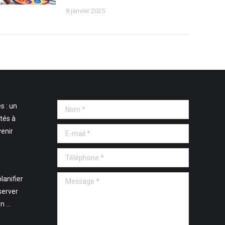
8 janvier 2025
s : un
Nom *
tés à
E-mail *
venir
Téléphone *
Message *
lanifier
server
en …