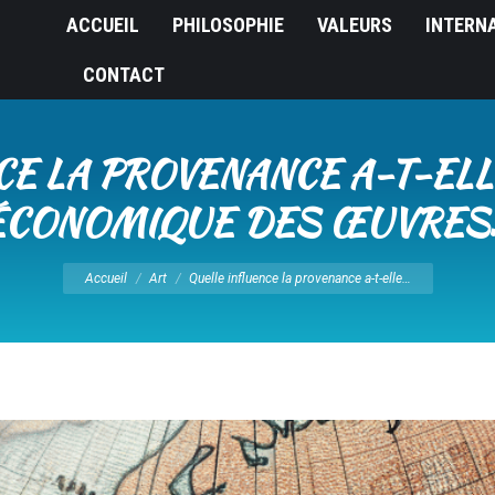
ACCUEIL
PHILOSOPHIE
VALEURS
INTERN
CONTACT
CE LA PROVENANCE A-T-ELL
ÉCONOMIQUE DES ŒUVRES
Vous êtes ici :
Accueil
Art
Quelle influence la provenance a-t-elle…