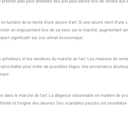
e premier plan peut atteindre des prix plus élevés lors de ventes aux
n lumière de la rareté d’une œuvre d’art. Si une œuvre vient d’une c
créer un engouement lors de sa mise sur le marché, augmentant ainsi 
mpact significatif sur son attrait économique.
s acheteurs et les vendeurs du marché de l’art. Les maisons de vente 
prochable pour éviter de possibles litiges. Une provenance douteuse
ement.
hée dans le marché de l’art. La diligence raisonnable en matière de 
mité et l’origine des œuvres. Des scandales passés ont sensibilisé le