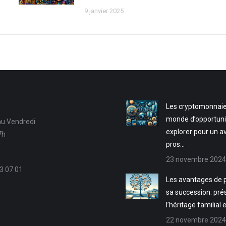
9 janvier 2025
Les cryptomonnaie
monde d’opportuni
au Vendredi
explorer pour un a
7h
pros…
23 novembre 2024
3 07 01
Les avantages de p
sa succession: pré
l’héritage familial 
22 novembre 2024