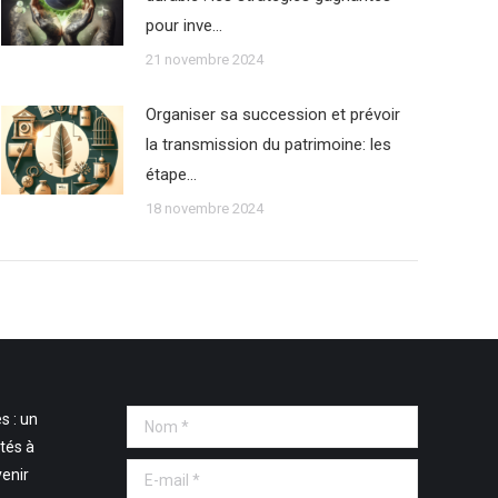
pour inve…
21 novembre 2024
Organiser sa succession et prévoir
la transmission du patrimoine: les
étape…
18 novembre 2024
s : un
Nom *
tés à
E-mail *
venir