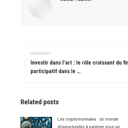
Navigation
PRÉCÉDENT
article
Investir dans l’art : le rôle croissant du 
Article
participatif dans le …
précédent
:
Related posts
Les cryptomonnaies : un monde
d’opportunités à explorer pour un