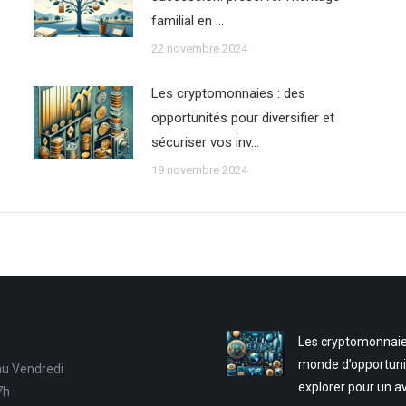
familial en …
22 novembre 2024
Les cryptomonnaies : des
opportunités pour diversifier et
sécuriser vos inv…
19 novembre 2024
Les cryptomonnaie
monde d’opportuni
au Vendredi
explorer pour un a
7h