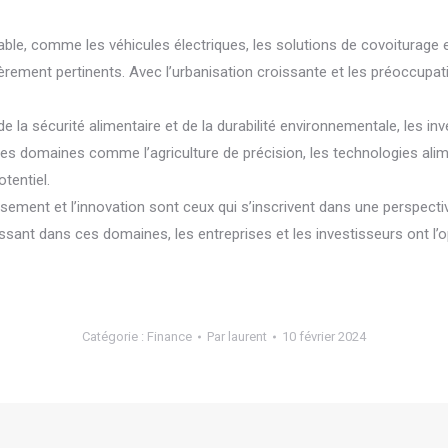
urable, comme les véhicules électriques, les solutions de covoiturag
ulièrement pertinents. Avec l’urbanisation croissante et les préoccu
 de la sécurité alimentaire et de la durabilité environnementale, les i
Des domaines comme l’agriculture de précision, les technologies alim
tentiel.
issement et l’innovation sont ceux qui s’inscrivent dans une perspect
issant dans ces domaines, les entreprises et les investisseurs ont l’o
Catégorie :
Finance
Par
laurent
10 février 2024