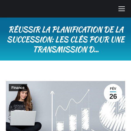
RÉUSSIR LA PLANIFICATION DE LA
SUCCESSION: LES CLÉS POUR UNE
TRANSMISSION D…
Vous êtes ici :
Finance
FÉV
26