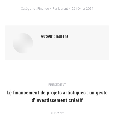
Catégorie :
Finance
Par
laurent
26 février 2024
Auteur :
laurent
Navigation
PRÉCÉDENT
article
Le financement de projets artistiques : un geste
Article
d’investissement créatif
précédent
:
SUIVANT