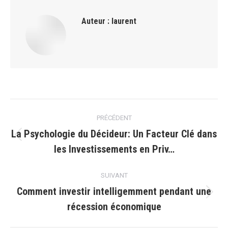
Auteur :
laurent
Navigation
PRÉCÉDENT
article
La Psychologie du Décideur: Un Facteur Clé dans
Article
les Investissements en Priv…
précédent
:
SUIVANT
Comment investir intelligemment pendant une
Article
récession économique
suivant
: