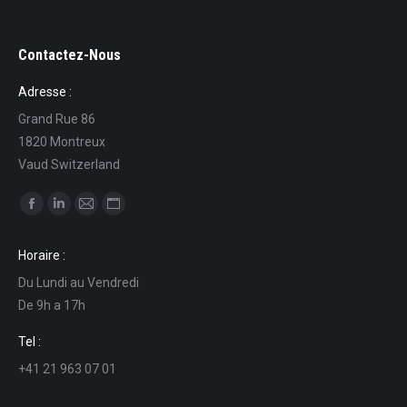
Contactez-Nous
Adresse :
Grand Rue 86
1820 Montreux
Vaud Switzerland
Trouvez nous sur :
La
La
La
La
page
page
page
page
Horaire :
Facebook
LinkedIn
E-
Site
Du Lundi au Vendredi
s'ouvre
s'ouvre
mail
Web
De 9h a 17h
dans
dans
s'ouvre
s'ouvre
une
une
dans
dans
Tel :
nouvelle
nouvelle
une
une
+41 21 963 07 01
fenêtre
fenêtre
nouvelle
nouvelle
fenêtre
fenêtre