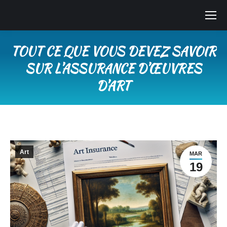
TOUT CE QUE VOUS DEVEZ SAVOIR
SUR L’ASSURANCE D’ŒUVRES
D’ART
Vous êtes ici :
Art
MAR
19