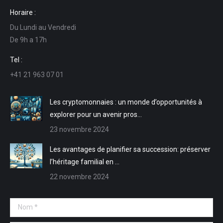
page
page
page
page
Horaire :
Facebook
LinkedIn
E-
Site
Du Lundi au Vendredi
s'ouvre
s'ouvre
mail
Web
De 9h a 17h
dans
dans
s'ouvre
s'ouvre
une
une
dans
dans
Tel :
nouvelle
nouvelle
une
une
+41 21 963 07 01
fenêtre
fenêtre
nouvelle
nouvelle
fenêtre
fenêtre
Les cryptomonnaies : un monde d’opportunités à
explorer pour un avenir pros…
23 novembre 2024
Les avantages de planifier sa succession: préserver
l’héritage familial en …
22 novembre 2024
Nom *