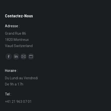
Contactez-Nous
Adresse :
Grand Rue 86
1820 Montreux
Vaud Switzerland
Ci puoi trovare su:
Facebook
Linkedin
Mail
Sito
page
page
page
web
Horaire :
opens
opens
opens
page
Du Lundi au Vendredi
in
in
in
opens
De 9h a 17h
new
new
new
in
window
window
window
new
Tel :
window
+41 21 963 07 01