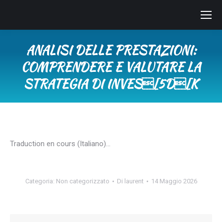
ANALISI DELLE PRESTAZIONI:
COMPRENDERE E VALUTARE LA
STRATEGIA DI INVES[5D[K
Tu sei qui:
Traduction en cours (Italiano)…
Categoria:
Non categorizzato
Di
laurent
14 Maggio 2026