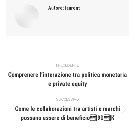
Autore:
laurent
Naviga
PRECEDENTE
tra
Comprenere l’interazione tra politica monetaria
Post
e private equity
i
precedente:
post
SUCCESSIVO
Come le collaborazioni tra artisti e marchi
Prossimo
possano essere di beneficio[9D[K
post: