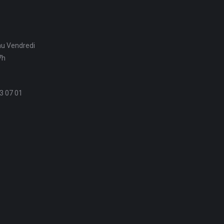
au Vendredi
7h
3 07 01