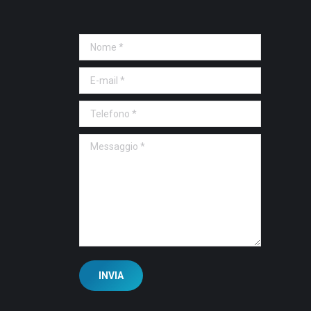
Nome *
E-mail *
Telefono *
Messaggio *
INVIA