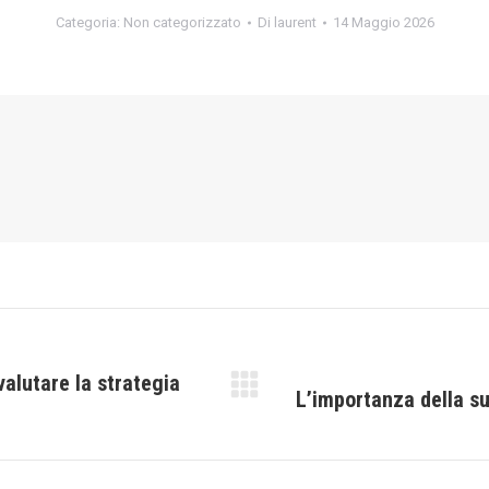
Categoria:
Non categorizzato
Di
laurent
14 Maggio 2026
valutare la strategia
L’importanza della su
Prossimo
post: