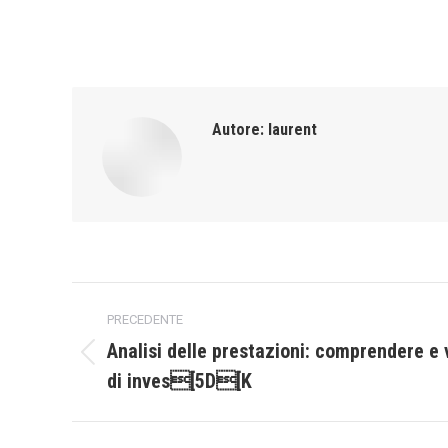
Autore:
laurent
Naviga
PRECEDENTE
tra
Analisi delle prestazioni: comprendere e 
Post
di inves[5D[K
i
precedente:
post