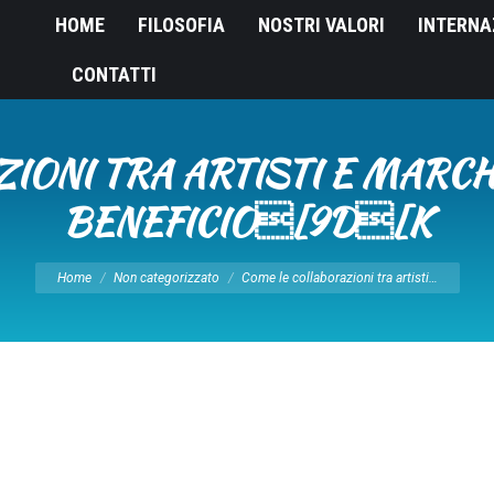
HOME
FILOSOFIA
NOSTRI VALORI
INTERNA
CONTATTI
IONI TRA ARTISTI E MARCH
BENEFICIO[9D[K
Tu sei qui:
Home
Non categorizzato
Come le collaborazioni tra artisti…