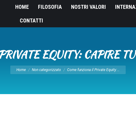
HOME
FILOSOFIA
NOSTRI VALORI
INTERNA
CONTATTI
PRIVATE EQUITY: CAPIRE TU
Tu sei qui:
Home
Non categorizzato
Come funziona il Private Equity:…