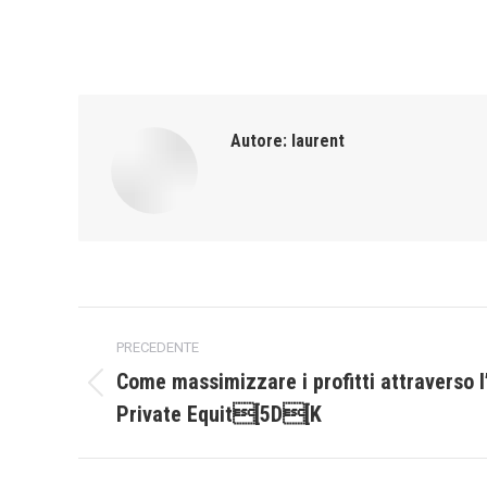
Autore:
laurent
Naviga
PRECEDENTE
tra
Come massimizzare i profitti attraverso l
Post
Private Equit[5D[K
i
precedente:
post