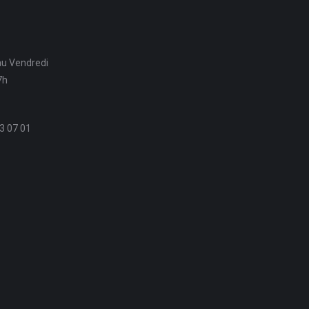
au Vendredi
7h
3 07 01