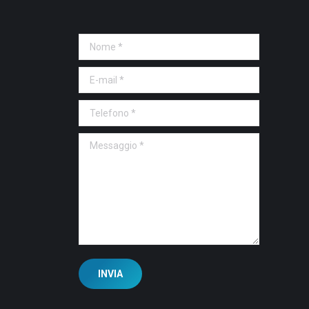
Nome *
E-mail *
Telefono *
Messaggio *
INVIA