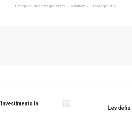
Categoria:
Non categorizzato
Di
laurent
13 Maggio 2026
’investimento in
Les défis
Prossimo
post: