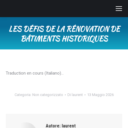
LES DÉFIS DE LA RÉNOVATION DE
BÂTIMENTS HISTORIQUES
Tu sei qui:
Traduction en cours (Italiano)…
Categoria:
Non categorizzato
Di
laurent
13 Maggio 2026
Autore:
laurent