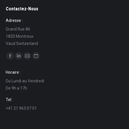
Contactez-Nous
Adresse :
Grand Rue 86
1820 Montreux
Vaud Switzerland
Ci puoi trovare su:
Facebook
Linkedin
Mail
Sito
page
page
page
web
Horaire :
opens
opens
opens
page
Du Lundi au Vendredi
in
in
in
opens
De 9h a 17h
new
new
new
in
window
window
window
new
Tel :
window
+41 21 963 07 01