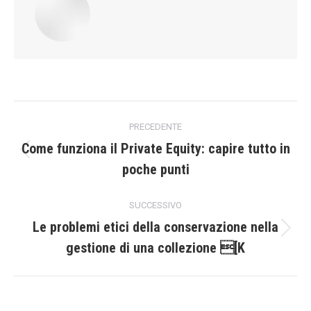
Naviga
PRECEDENTE
tra
Come funziona il Private Equity: capire tutto in
Post
poche punti
i
precedente:
post
SUCCESSIVO
Le problemi etici della conservazione nella
Prossimo
gestione di una collezione [K
post: