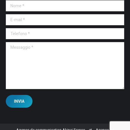
Nome *
E-mail *
Telefono *
Messaggio *
INVIA
Agence de communication Akinai France
et
Agence de