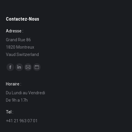
Contactez-Nous
Adresse :
Grand Rue 86
1820 Montreux
Vaud Switzerland
Ci puoi trovare su:
Facebook
Linkedin
Mail
Sito
page
page
page
web
Horaire :
opens
opens
opens
page
Du Lundi au Vendredi
in
in
in
opens
De 9h a 17h
new
new
new
in
window
window
window
new
Tel :
window
+41 21 963 07 01