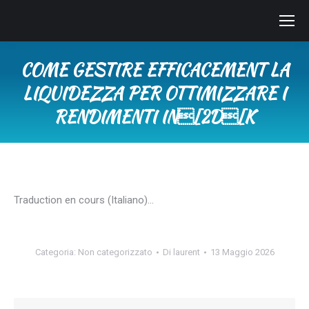
COME GESTIRE EFFICACEMENT LA
LIQUIDEZZA PER OTTIMIZZARE I
RENDIMENTI IN[2D[K
Tu sei qui:
Traduction en cours (Italiano)…
Categoria:
Non categorizzato
Di
laurent
13 Maggio 2026