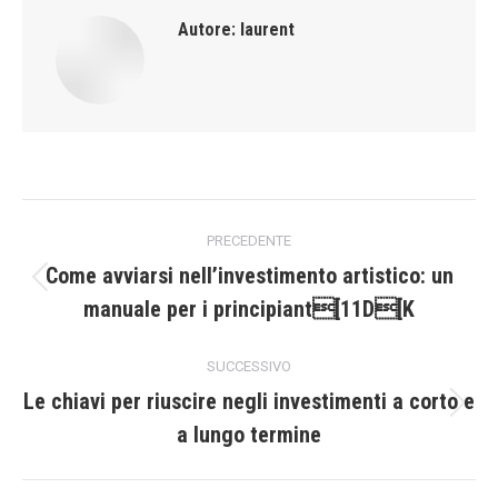
Autore:
laurent
Naviga
PRECEDENTE
tra
Come avviarsi nell’investimento artistico: un
Post
manuale per i principiant[11D[K
i
precedente:
post
SUCCESSIVO
Le chiavi per riuscire negli investimenti a corto e
Prossimo
a lungo termine
post: