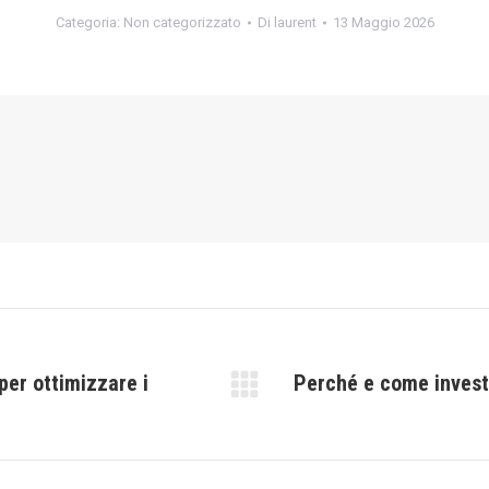
Categoria:
Non categorizzato
Di
laurent
13 Maggio 2026
per ottimizzare i
Perché e come investi
Prossimo
post: