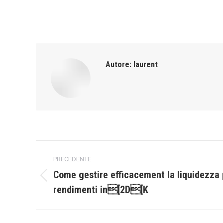
Autore:
laurent
Naviga
PRECEDENTE
tra
Come gestire efficacement la liquidezza 
Post
rendimenti in[2D[K
i
precedente:
post