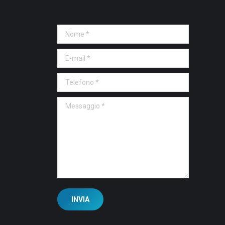
Nome *
E-mail *
Telefono *
Messaggio *
INVIA