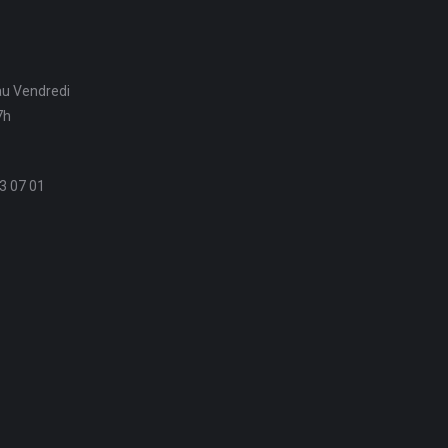
au Vendredi
7h
3 07 01