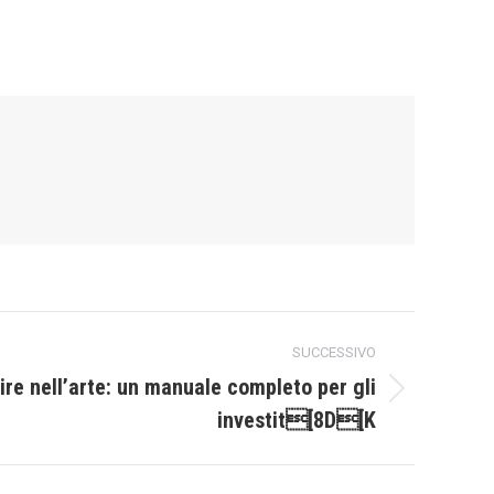
SUCCESSIVO
re nell’arte: un manuale completo per gli
investit[8D[K