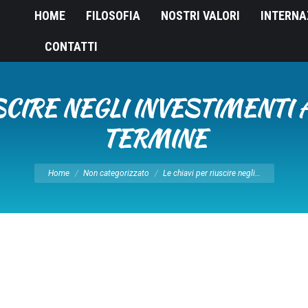
HOME
FILOSOFIA
NOSTRI VALORI
INTERNA
CONTATTI
SCIRE NEGLI INVESTIMENTI
TERMINE
Tu sei qui:
Home
Non categorizzato
Le chiavi per riuscire negli…