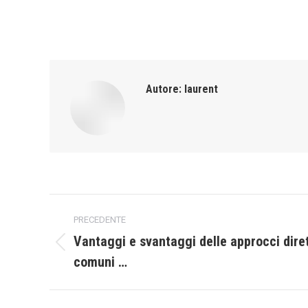
Autore:
laurent
Naviga
PRECEDENTE
tra
Vantaggi e svantaggi delle approcci diret
Post
comuni …
i
precedente:
post