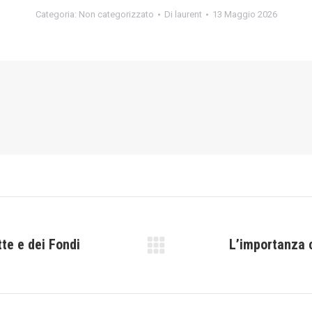
Categoria:
Non categorizzato
Di
laurent
13 Maggio 2026
te e dei Fondi
L’importanza c
Prossimo
post: