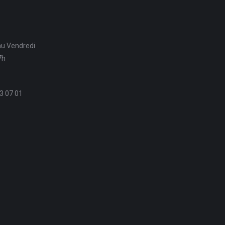
au Vendredi
7h
3 07 01