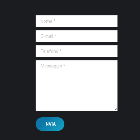
Nome *
E-mail *
Telefono *
Messaggio *
INVIA