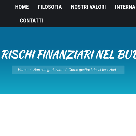
HOME
FILOSOFIA
NOSTRI VALORI
INTERNA
CONTATTI
 RISCHI FINANZIARI NEL BU
Tu sei qui:
Home
Non categorizzato
Come gestire i rischi finanziari…