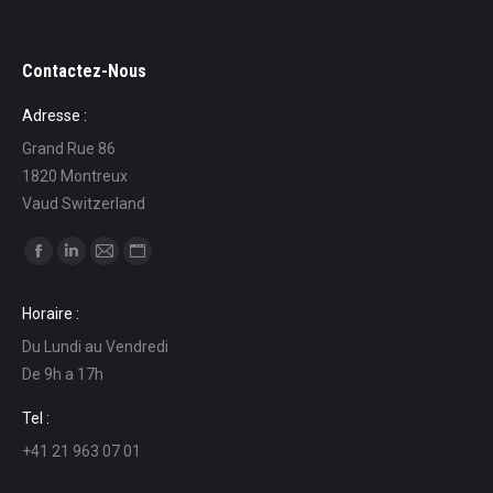
Contactez-Nous
Adresse :
Grand Rue 86
1820 Montreux
Vaud Switzerland
Ci puoi trovare su:
Facebook
Linkedin
Mail
Sito
page
page
page
web
Horaire :
opens
opens
opens
page
Du Lundi au Vendredi
in
in
in
opens
De 9h a 17h
new
new
new
in
window
window
window
new
Tel :
window
+41 21 963 07 01