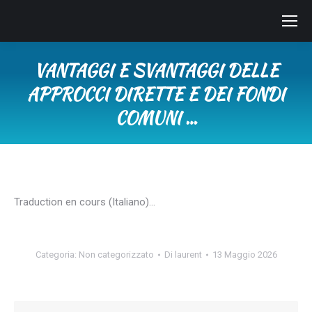
VANTAGGI E SVANTAGGI DELLE
APPROCCI DIRETTE E DEI FONDI
COMUNI …
Tu sei qui:
Traduction en cours (Italiano)…
Categoria:
Non categorizzato
Di
laurent
13 Maggio 2026