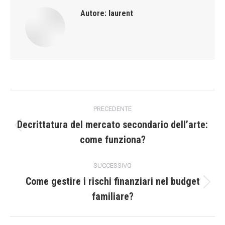
Autore:
laurent
Naviga
PRECEDENTE
tra
Decrittatura del mercato secondario dell’arte:
Post
come funziona?
i
precedente:
post
SUCCESSIVO
Come gestire i rischi finanziari nel budget
Prossimo
familiare?
post: