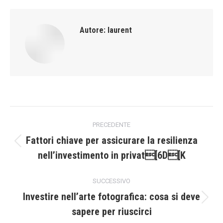
Autore:
laurent
Naviga
PRECEDENTE
tra
Fattori chiave per assicurare la resilienza
Post
nell’investimento in privat[6D[K
i
precedente:
post
SUCCESSIVO
Investire nell’arte fotografica: cosa si deve
Prossimo
sapere per riuscirci
post: