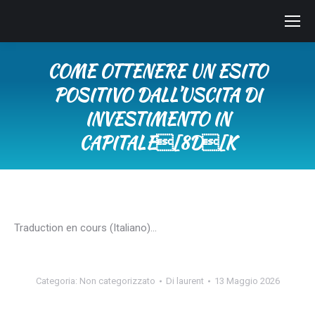
COME OTTENERE UN ESITO
POSITIVO DALL’USCITA DI
INVESTIMENTO IN
CAPITALE[8D[K
Tu sei qui:
Traduction en cours (Italiano)…
Categoria:
Non categorizzato
Di
laurent
13 Maggio 2026