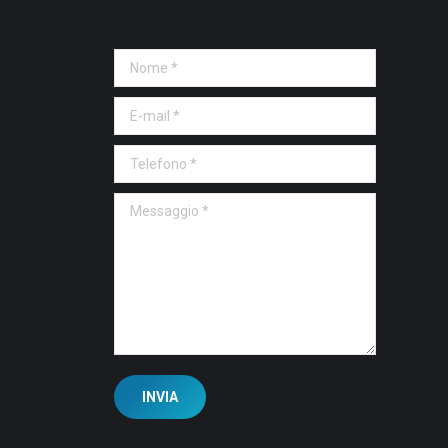
Nome *
E-mail *
Telefono *
Messaggio *
INVIA