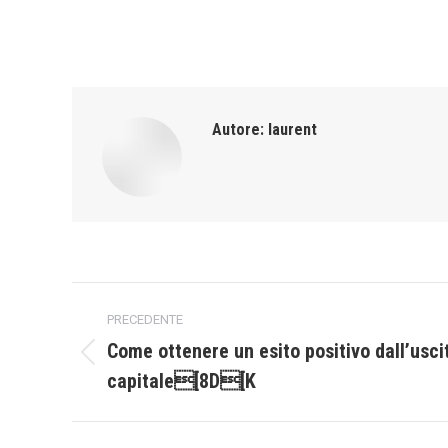
Autore:
laurent
Naviga
PRECEDENTE
tra
Come ottenere un esito positivo dall’usci
Post
capitale[8D[K
i
precedente:
post