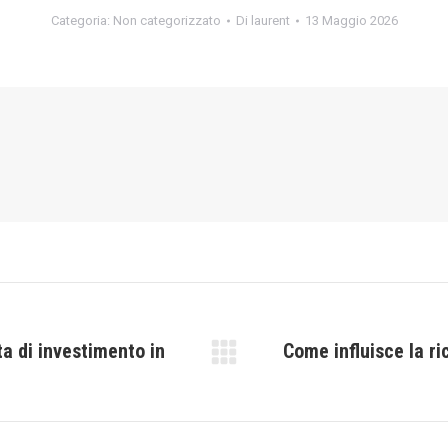
Categoria:
Non categorizzato
Di
laurent
13 Maggio 2026
ta di investimento in
Come influisce la ri
Prossimo
post: