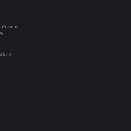
au Vendredi
7h
3 07 01