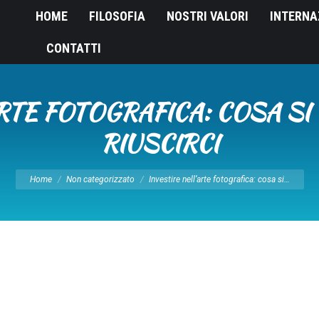
HOME
FILOSOFIA
NOSTRI VALORI
INTERNA
CONTATTI
ARTE FOTOGRAFICA: COSA SI
RIUSCIRCI
Tu sei qui:
Home
Non categorizzato
Investire nell’arte fotografica: cosa si…