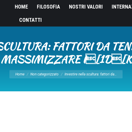
HOME
FILOSOFIA
NOSTRI VALORI
INTERNA
CONTATTI
SCULTURA: FATTORI DA TE
MASSIMIZZARE I[1D[K
Tu sei qui:
Home
Non categorizzato
Investire nella scultura: fattori da…