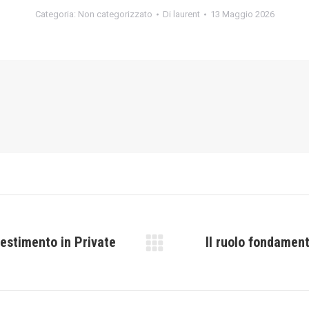
Categoria:
Non categorizzato
Di
laurent
13 Maggio 2026
vestimento in Private
Il ruolo fondament
Prossimo
post: