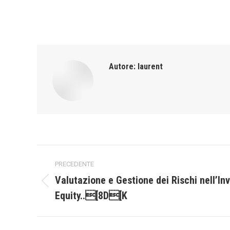
Autore:
laurent
Naviga
PRECEDENTE
tra
Valutazione e Gestione dei Rischi nell’In
Post
Equity..[8D[K
i
precedente:
post