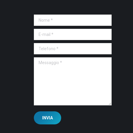
Nome *
E-mail *
Telefono *
Messaggio *
INVIA