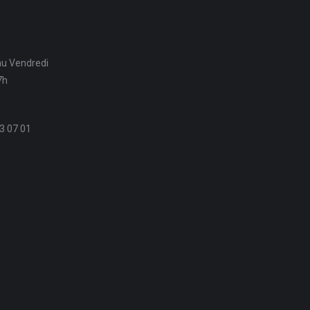
au Vendredi
7h
3 07 01