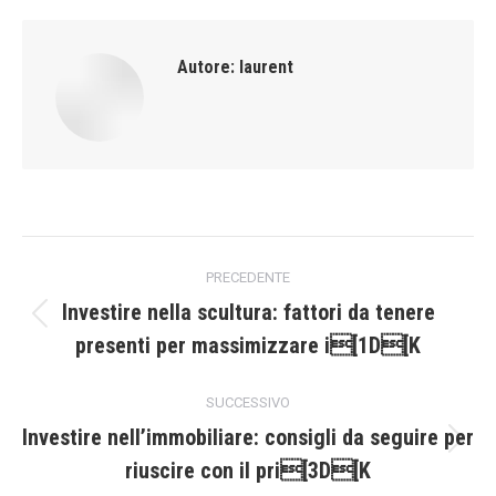
Autore:
laurent
Naviga
PRECEDENTE
tra
Investire nella scultura: fattori da tenere
Post
presenti per massimizzare i[1D[K
i
precedente:
post
SUCCESSIVO
Investire nell’immobiliare: consigli da seguire per
Prossimo
riuscire con il pri[3D[K
post: