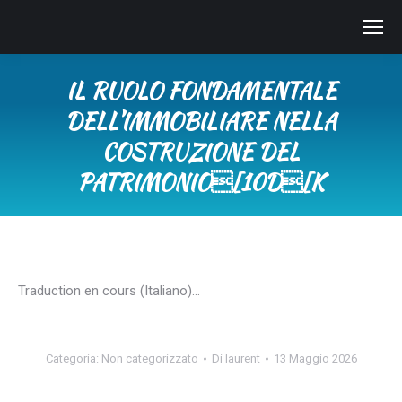
IL RUOLO FONDAMENTALE
DELL’IMMOBILIARE NELLA
COSTRUZIONE DEL
PATRIMONIO[10D[K
Tu sei qui:
Traduction en cours (Italiano)…
Categoria:
Non categorizzato
Di
laurent
13 Maggio 2026