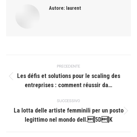
Autore:
laurent
Naviga
PRECEDENTE
tra
Les défis et solutions pour le scaling des
Post
entreprises : comment réussir da…
i
precedente:
post
SUCCESSIVO
La lotta delle artiste femminili per un posto
Prossimo
legittimo nel mondo dell.[5D[K
post: