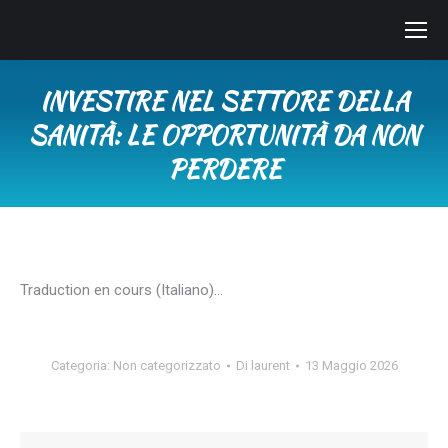
INVESTIRE NEL SETTORE DELLA
SANITÀ: LE OPPORTUNITÀ DA NON
PERDERE
Tu sei qui:
Traduction en cours (Italiano)…
Categoria:
Non categorizzato
Di
laurent
13 Maggio 2026