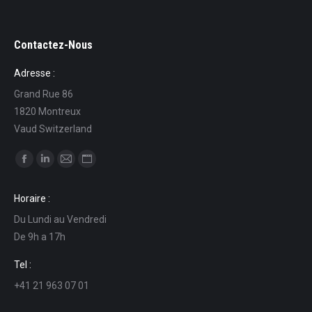
Contactez-Nous
Adresse :
Grand Rue 86
1820 Montreux
Vaud Switzerland
Ci puoi trovare su:
Facebook
Linkedin
Mail
Sito
page
page
page
web
Horaire :
opens
opens
opens
page
Du Lundi au Vendredi
in
in
in
opens
De 9h a 17h
new
new
new
in
window
window
window
new
Tel :
window
+41 21 963 07 01