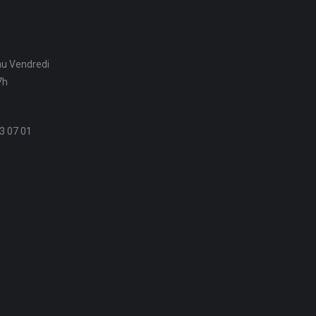
au Vendredi
7h
3 07 01