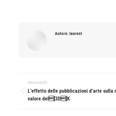
Autore:
laurent
Naviga
PRECEDENTE
tra
L’effetto delle pubblicazioni d’arte sulla
Post
valore del[3D[K
i
precedente:
post