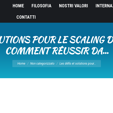
HOME
FILOSOFIA
NOSTRI VALORI
INTERNA
CONTATTI
LUTIONS POUR LE SCALING D
COMMENT RÉUSSIR DA…
Tu sei qui:
Home
Non categorizzato
Les défis et solutions pour…