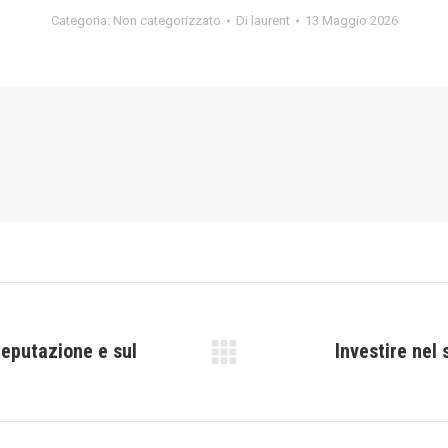
Categoria:
Non categorizzato
Di
laurent
13 Maggio 2026
 reputazione e sul
Investire nel 
Prossimo
post: