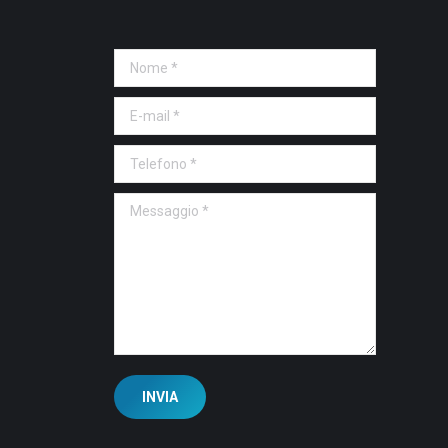
Nome *
E-mail *
Telefono *
Messaggio *
INVIA