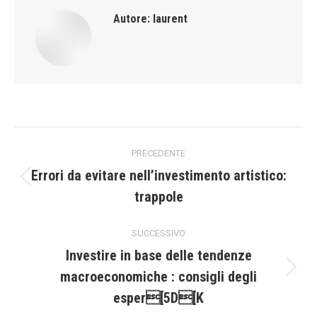
Autore:
laurent
Naviga
PRECEDENTE
tra
Errori da evitare nell’investimento artistico:
Post
trappole
i
precedente:
post
SUCCESSIVO
Investire in base delle tendenze
macroeconomiche : consigli degli
Prossimo
post:
esper[5D[K