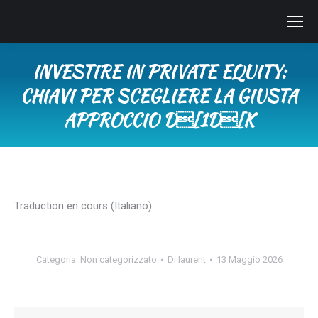
INVESTIRE IN PRIVATE EQUITY:
CHIAVI PER SCEGLIERE LA GIUSTA
APPROCCIO D[1D[K
Tu sei qui:
Traduction en cours (Italiano)…
Categoria:
Non categorizzato
Di
laurent
13 Maggio 2026