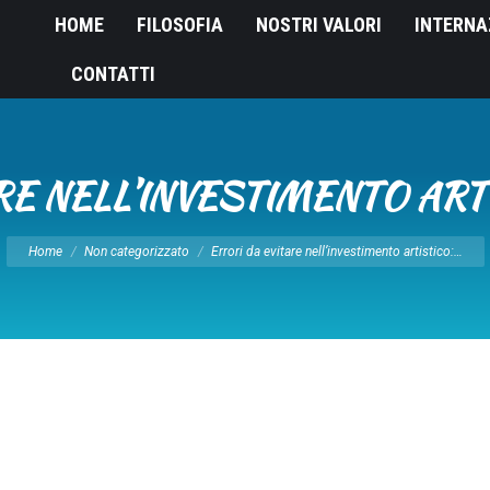
HOME
FILOSOFIA
NOSTRI VALORI
INTERNA
CONTATTI
RE NELL’INVESTIMENTO ART
Tu sei qui:
Home
Non categorizzato
Errori da evitare nell’investimento artistico:…