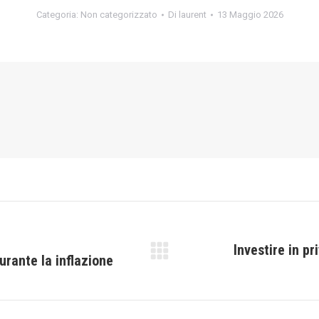
Categoria:
Non categorizzato
Di
laurent
13 Maggio 2026
Investire in pr
urante la inflazione
Prossimo
post: