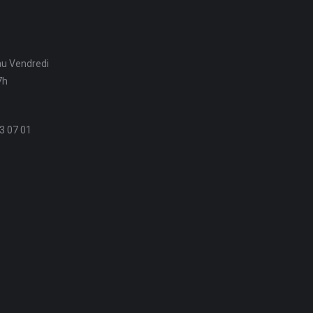
au Vendredi
7h
3 07 01