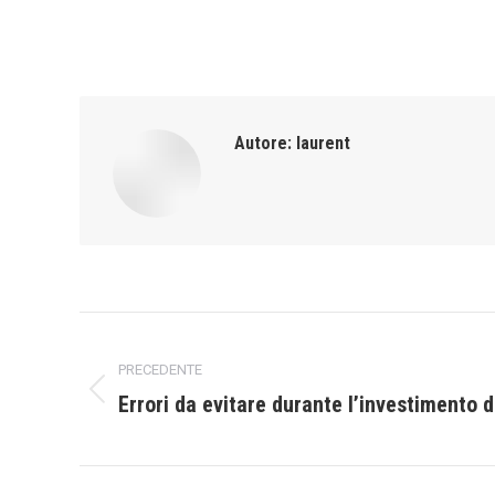
Autore:
laurent
Naviga
PRECEDENTE
tra
Errori da evitare durante l’investimento d
Post
i
precedente:
post