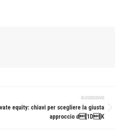
SUCCESSIVO
ivate equity: chiavi per scegliere la giusta
approccio d[1D[K