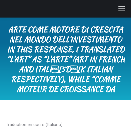
ARTE COME MOTORE DI CRESCITA
NEL MONDO DELL’INVESTIMENTO
IN THIS RESPONSE, I TRANSLATED
“L’ART” AS “L’ARTE” (ART IN FRENCH
AND ITALI[5D[K ITALIAN
RESPECTIVELY), WHILE “COMME
MOTEUR DE CROISSANCE DA
Tu sei qui:
Traduction en cours (Italiano)…