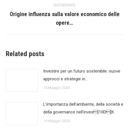
post
SUCCESSIVO
Origine influenza sulla valore economico delle
Prossimo
opere…
post:
Related posts
Investire per un futuro sostenibile: nuove
approcci e strategie in…
14 Maggio 2026
L’importanza dell’ambiente, della società e
della governance nell’inves[10D[K
14 Maggio 2026