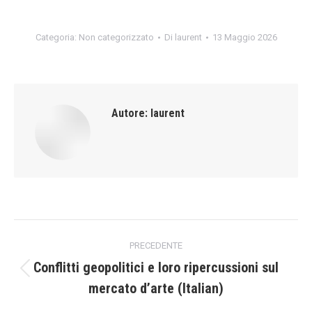
Categoria:
Non categorizzato
Di
laurent
13 Maggio 2026
Autore:
laurent
Naviga
PRECEDENTE
tra
Conflitti geopolitici e loro ripercussioni sul
Post
mercato d’arte (Italian)
i
precedente: