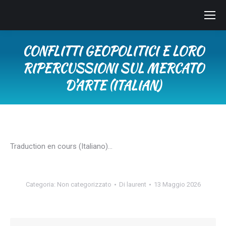
CONFLITTI GEOPOLITICI E LORO
RIPERCUSSIONI SUL MERCATO
D’ARTE (ITALIAN)
Tu sei qui:
Traduction en cours (Italiano)…
Categoria:
Non categorizzato
Di
laurent
13 Maggio 2026