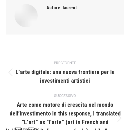
Autore:
laurent
Naviga
PRECEDENTE
tra
L’arte digitale: una nuova frontiera per le
Post
investimenti artistici
i
precedente:
post
SUCCESSIVO
Arte come motore di crescita nel mondo
dell’investimento In this response, I translated
“L’art” as “l’arte” (art in French and
Prossimo
post: