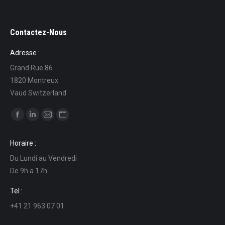
Contactez-Nous
Adresse :
Grand Rue 86
1820 Montreux
Vaud Switzerland
Ci puoi trovare su:
Facebook
Linkedin
Mail
Sito
page
page
page
web
Horaire :
opens
opens
opens
page
Du Lundi au Vendredi
in
in
in
opens
De 9h a 17h
new
new
new
in
window
window
window
new
Tel :
window
+41 21 963 07 01