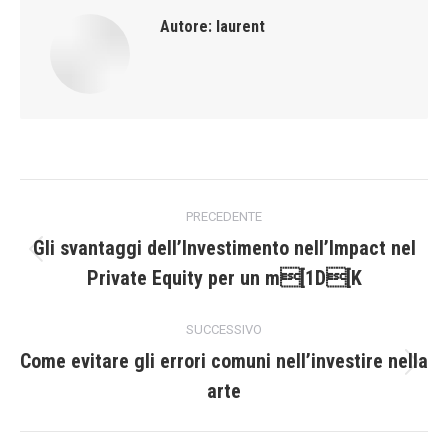
Autore:
laurent
Naviga
PRECEDENTE
tra
Gli svantaggi dell’Investimento nell’Impact nel
Post
Private Equity per un m[1D[K
i
precedente:
post
SUCCESSIVO
Come evitare gli errori comuni nell’investire nella
Prossimo
arte
post: