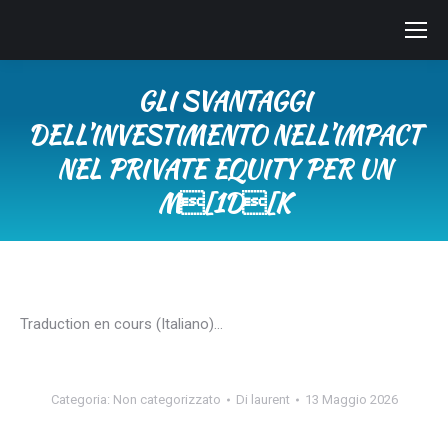
GLI SVANTAGGI
DELL’INVESTIMENTO NELL’IMPACT
NEL PRIVATE EQUITY PER UN
M[1D[K
Tu sei qui:
Traduction en cours (Italiano)…
Categoria:
Non categorizzato
Di
laurent
13 Maggio 2026