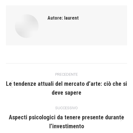
Autore:
laurent
Naviga
PRECEDENTE
tra
Le tendenze attuali del mercato d’arte: ciò che si
Post
deve sapere
i
precedente:
post
SUCCESSIVO
Aspecti psicologici da tenere presente durante
Prossimo
l’investimento
post: