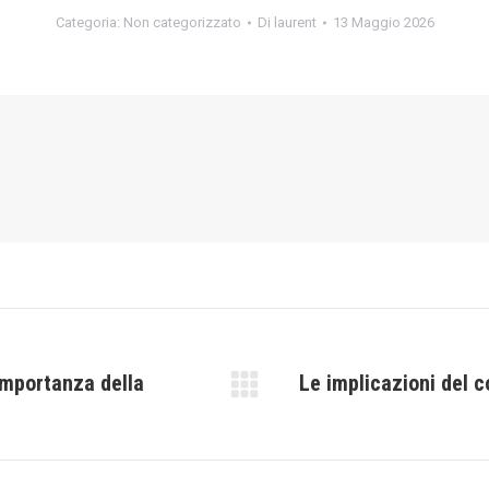
Categoria:
Non categorizzato
Di
laurent
13 Maggio 2026
’importanza della
Le implicazioni del 
Prossimo
post: