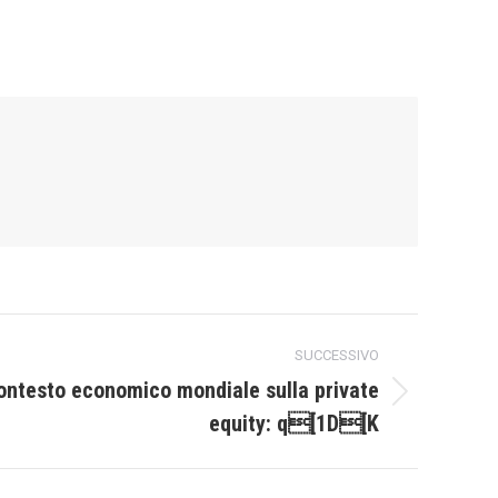
SUCCESSIVO
contesto economico mondiale sulla private
equity: q[1D[K