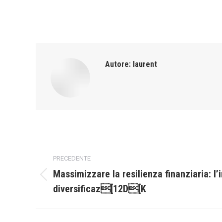
Autore:
laurent
Naviga
PRECEDENTE
tra
Massimizzare la resilienza finanziaria: l
Post
diversificaz[12D[K
i
precedente:
post