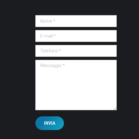
Nome *
E-mail *
Telefono *
Messaggio *
INVIA