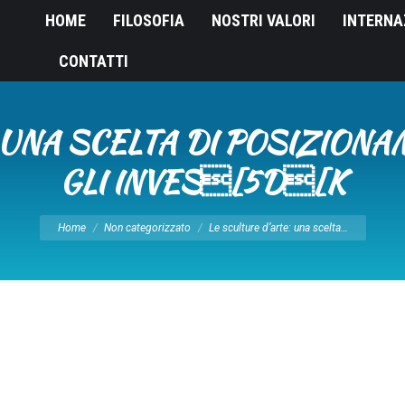
HOME
FILOSOFIA
NOSTRI VALORI
INTERNA
CONTATTI
: UNA SCELTA DI POSIZION
GLI INVES[5D[K
Tu sei qui:
Home
Non categorizzato
Le sculture d’arte: una scelta…