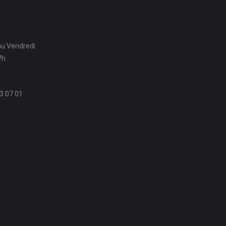
au Vendredi
7h
3 07 01