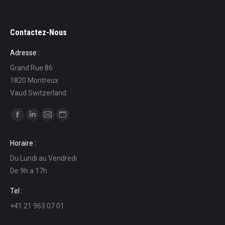
Contactez-Nous
Adresse :
Grand Rue 86
1820 Montreux
Vaud Switzerland
Ci puoi trovare su:
Facebook
Linkedin
Mail
Sito
page
page
page
web
Horaire :
opens
opens
opens
page
Du Lundi au Vendredi
in
in
in
opens
De 9h a 17h
new
new
new
in
window
window
window
new
Tel :
window
+41 21 963 07 01