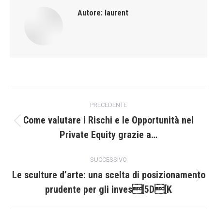
Autore:
laurent
Naviga
PRECEDENTE
tra
Come valutare i Rischi e le Opportunità nel
Post
Private Equity grazie a…
i
precedente:
post
SUCCESSIVO
Le sculture d’arte: una scelta di posizionamento
Prossimo
prudente per gli inves[5D[K
post: