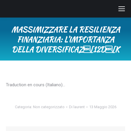
MASSIMIZZARE LA RESILIENZA
FINANZIARIA: L’IMPORTANZA
DELLA DIVERSIFICAZ[12D[K
Tu sei qui:
Traduction en cours (Italiano)…
Categoria:
Non categorizzato
Di
laurent
13 Maggio 2026