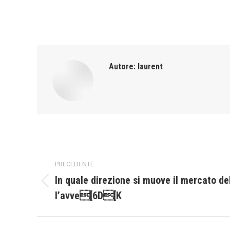
Autore:
laurent
Naviga
PRECEDENTE
tra
In quale direzione si muove il mercato del
Post
l’avve[6D[K
i
precedente:
post