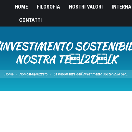
HOME
FILOSOFIA
NOSTRI VALORI
INTERNA
CONTATTI
’INVESTIMENTO SOSTENIBIL
NOSTRA TE[2D[K
Tu sei qui:
Home
Non categorizzato
La importanza dell’investimento sostenibile per…