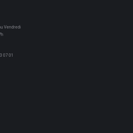
au Vendredi
7h
3 07 01