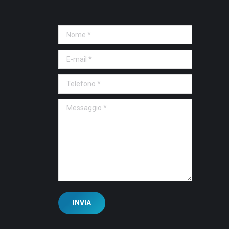
Nome *
E-mail *
Telefono *
Messaggio *
INVIA