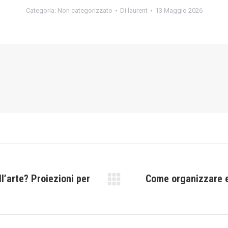
Categoria:
Non categorizzato
Di
laurent
13 Maggio 2026
l’arte? Proiezioni per
Come organizzare e
Prossimo
post: