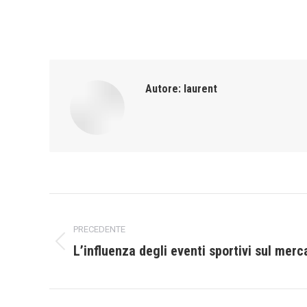
Autore:
laurent
Naviga
PRECEDENTE
tra
L’influenza degli eventi sportivi sul mer
Post
i
precedente:
post