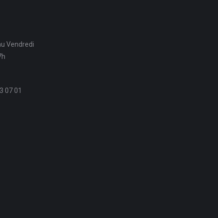
au Vendredi
7h
3 07 01