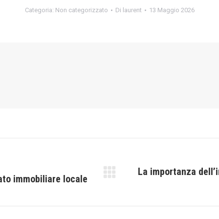
Categoria:
Non categorizzato
Di
laurent
13 Maggio 2026
La importanza dell’
cato immobiliare locale
Prossimo
post: