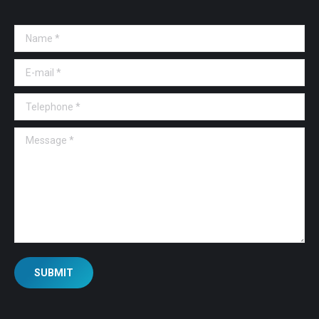
Name *
E-mail *
Telephone *
Message *
SUBMIT