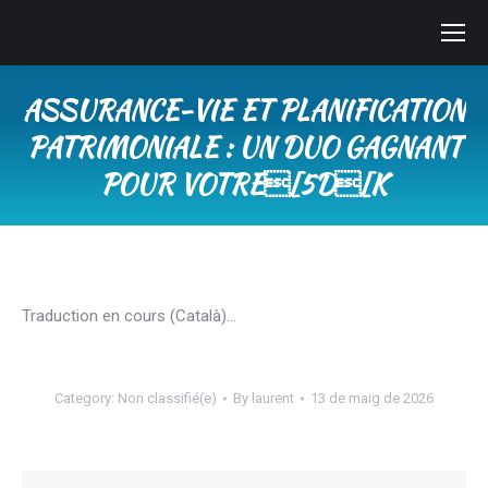
ASSURANCE-VIE ET PLANIFICATION
PATRIMONIALE : UN DUO GAGNANT
POUR VOTRE[5D[K
You are here:
Traduction en cours (Català)…
Category:
Non classifié(e)
By
laurent
13 de maig de 2026