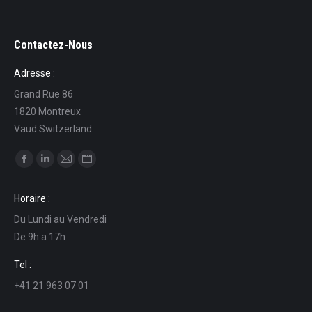
Contactez-Nous
Adresse :
Grand Rue 86
1820 Montreux
Vaud Switzerland
Find us on:
Facebook
Linkedin
Mail
Website
page
page
page
page
Horaire :
opens
opens
opens
opens
Du Lundi au Vendredi
in
in
in
in
De 9h a 17h
new
new
new
new
window
window
window
window
Tel :
+41 21 963 07 01