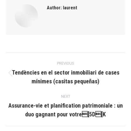
Author:
laurent
Post
PREVIOUS
navigation
Tendències en el sector inmobiliari de cases
Previous
mínimes (casitas pequeñas)
post:
NEXT
Assurance-vie et planification patrimoniale : un
Next
duo gagnant pour votre[5D[K
post: