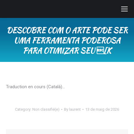
DESCOBRE COM O ARTE PODE SER
UMA FERRAMENTA PODEROSA
PARA OTIMIZAR SEU [K
You are here:
Traduction en cours (Català)…
Category:
Non classifié(e)
By
laurent
13 de maig de 2026