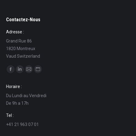
Contactez-Nous
Adresse :
Grand Rue 86
1820 Montreux
Vaud Switzerland
Find us on:
Facebook
Linkedin
Mail
Website
page
page
page
page
Horaire :
opens
opens
opens
opens
Du Lundi au Vendredi
in
in
in
in
De 9h a 17h
new
new
new
new
window
window
window
window
Tel :
+41 21 963 07 01