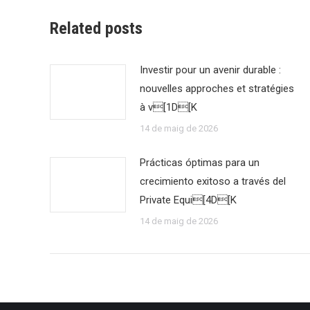
Related posts
Investir pour un avenir durable :
nouvelles approches et stratégies
à v[1D[K
14 de maig de 2026
Prácticas óptimas para un
crecimiento exitoso a través del
Private Equi[4D[K
14 de maig de 2026