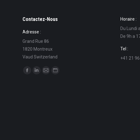
Contactez-Nous
Horaire :
Du Lundi 
Adresse :
De 9h a 1
Grand Rue 86
Tel :
1820 Montreux
Vaud Switzerland
+41 21 96
Find us on:
Facebook
Linkedin
Mail
Website
page
page
page
page
opens
opens
opens
opens
in
in
in
in
new
new
new
new
window
window
window
window