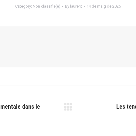
Category:
Non classifié(e)
By
laurent
14 de maig de 2026
ementale dans le
Les ten
Next
post: