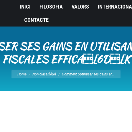
INICI
FILOSOFIA
VALORS
INTERNACIONA
CONTACTE
R SES GAINS EN UTILISA
FISCALES EFFICA[6D[K
You are here:
Home
Non classifié(e)
Comment optimiser ses gains en…