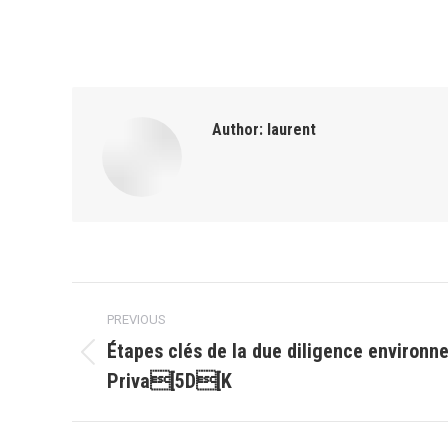
Author:
laurent
Post
PREVIOUS
navigation
Étapes clés de la due diligence environn
Previous
Priva[5D[K
post: