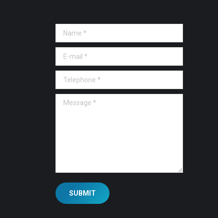
Name *
E-mail *
Telephone *
Message *
SUBMIT