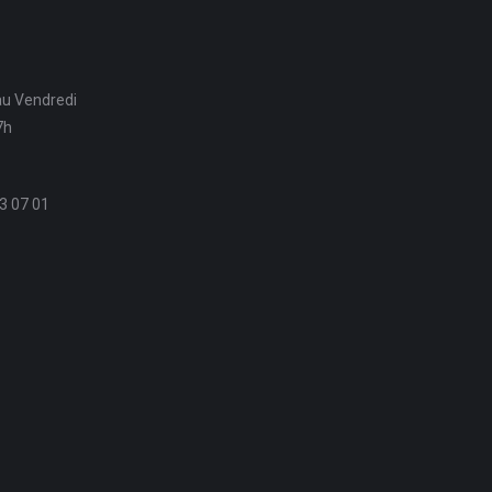
au Vendredi
7h
3 07 01