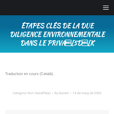
ÉTAPES CLÉS DE LA DUE
DILIGENCE ENVIRONNEMENTALE
DANS LE PRIVA[5D[K
You are here:
Traduction en cours (Català)…
Category:
Non classifié(e)
By
laurent
14 de maig de 2026