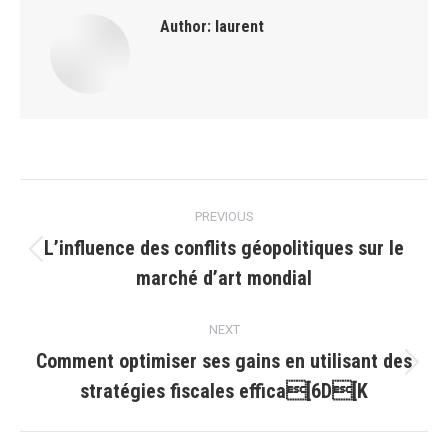
Author:
laurent
Post
PREVIOUS
navigation
L’influence des conflits géopolitiques sur le
Previous
marché d’art mondial
post:
NEXT
Comment optimiser ses gains en utilisant des
Next
stratégies fiscales effica[6D[K
post: