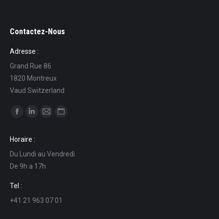
Contactez-Nous
Adresse :
Grand Rue 86
1820 Montreux
Vaud Switzerland
Find us on:
Facebook
Linkedin
Mail
Website
page
page
page
page
Horaire :
opens
opens
opens
opens
Du Lundi au Vendredi
in
in
in
in
De 9h a 17h
new
new
new
new
window
window
window
window
Tel :
+41 21 963 07 01