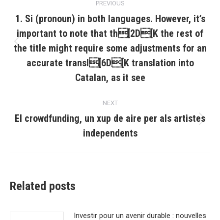
PREVIOUS
navigation
1. Si (pronoun) in both languages. However, it’s
important to note that th[2D[K the rest of
the title might require some adjustments for an
Previous
post:
accurate transl[6D[K translation into
Catalan, as it see
NEXT
El crowdfunding, un xup de aire per als artistes
Next
independents
post:
Related posts
Investir pour un avenir durable : nouvelles