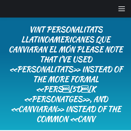
VINT PERSONALITATS
LLATINOAMERICANES QUE
CANVIARAN EL MÓN PLEASE NOTE
THAT I’VE USED
«PERSONALITATS» INSTEAD OF
THE MORE FORMAL
«PERS[5D[K
«PERSONATGES», AND
«CANVIARAN» INSTEAD OF THE
COMMON «CANV
You are here: