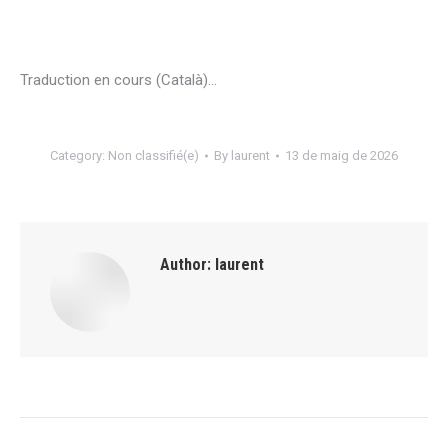
Traduction en cours (Català)…
Category:
Non classifié(e)
By
laurent
13 de maig de 2026
Author:
laurent
Post