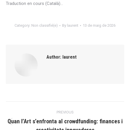
Traduction en cours (Català)…
Category:
Non classifié(e)
By
laurent
13 de maig de 2026
Author:
laurent
Post
PREVIOUS
navigation
Quan l’Art s’enfronta al crowdfunding: finances i
Previous