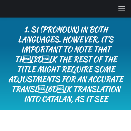
1. SI (PRONOUN) IN BOTH
LANGUAGES. HOWEVER, IT’S
IMPORTANT TO NOTE THAT
TH[2D[K THE REST OF THE
TITLE MIGHT REQUIRE SOME
ADJUSTMENTS FOR AN ACCURATE
TRANSL[6D[K TRANSLATION
INTO CATALAN, AS IT SEE
You are here: