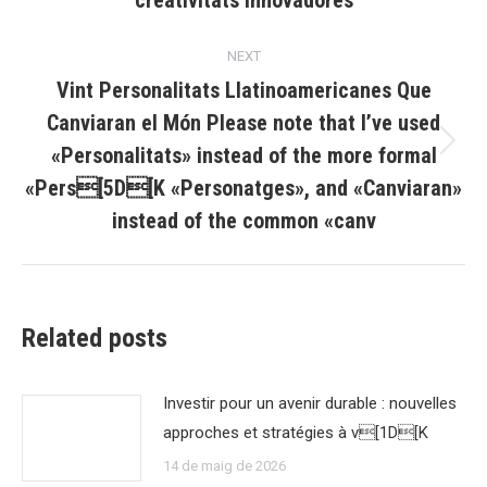
creativitats innovadores
post:
NEXT
Vint Personalitats Llatinoamericanes Que
Canviaran el Món Please note that I’ve used
«Personalitats» instead of the more formal
Next
post:
«Pers[5D[K «Personatges», and «Canviaran»
instead of the common «canv
Related posts
Investir pour un avenir durable : nouvelles
approches et stratégies à v[1D[K
14 de maig de 2026