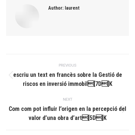
Author:
laurent
Post
PREVIOUS
navigation
escriu un text en francès sobre la Gestió de
Previous
riscos en inversió immobil[7D[K
post:
NEXT
Com com pot influir l’origen en la percepció del
Next
valor d’una obra d’art[5D[K
post: