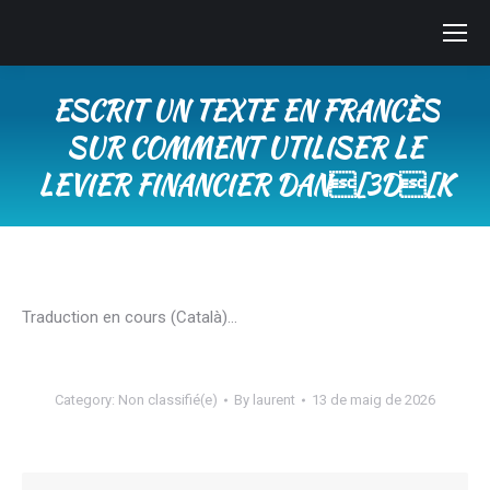
ESCRIT UN TEXTE EN FRANCÈS
SUR COMMENT UTILISER LE
LEVIER FINANCIER DAN[3D[K
You are here:
Traduction en cours (Català)…
Category:
Non classifié(e)
By
laurent
13 de maig de 2026