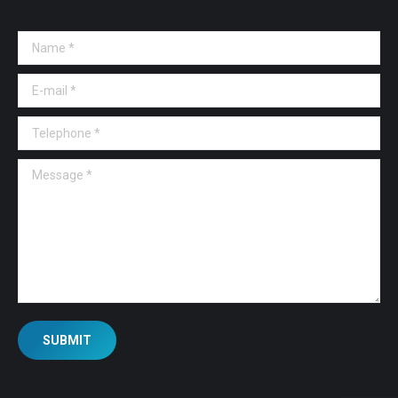
Name *
E-mail *
Telephone *
Message *
SUBMIT