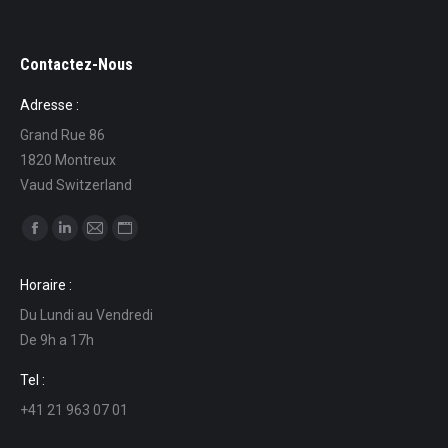
Contactez-Nous
Adresse :
Grand Rue 86
1820 Montreux
Vaud Switzerland
Find us on:
Facebook
Linkedin
Mail
Website
page
page
page
page
Horaire :
opens
opens
opens
opens
Du Lundi au Vendredi
in
in
in
in
De 9h a 17h
new
new
new
new
window
window
window
window
Tel :
+41 21 963 07 01