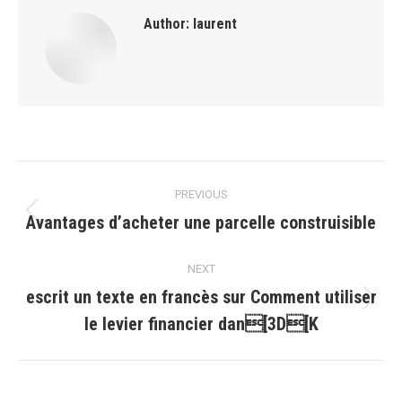
Author:
laurent
Post
PREVIOUS
navigation
Avantages d’acheter une parcelle construisible
Previous
post:
NEXT
escrit un texte en francès sur Comment utiliser
Next
le levier financier dan[3D[K
post: