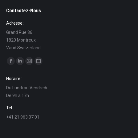
Contactez-Nous
Adresse :
Grand Rue 86
1820 Montreux
Vaud Switzerland
Find us on:
Facebook
Linkedin
Mail
Website
page
page
page
page
Horaire :
opens
opens
opens
opens
Du Lundi au Vendredi
in
in
in
in
De 9h a 17h
new
new
new
new
window
window
window
window
Tel :
+41 21 963 07 01