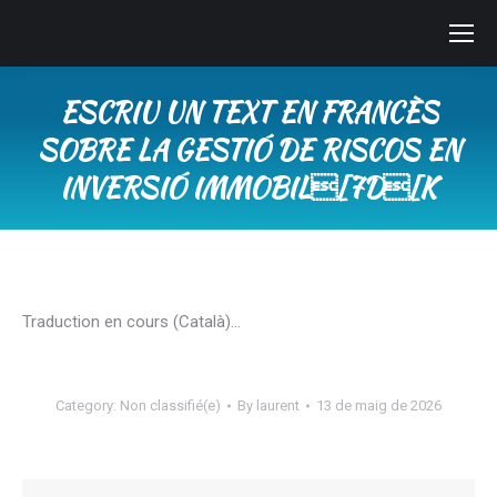
ESCRIU UN TEXT EN FRANCÈS
SOBRE LA GESTIÓ DE RISCOS EN
INVERSIÓ IMMOBIL[7D[K
You are here:
Traduction en cours (Català)…
Category:
Non classifié(e)
By
laurent
13 de maig de 2026