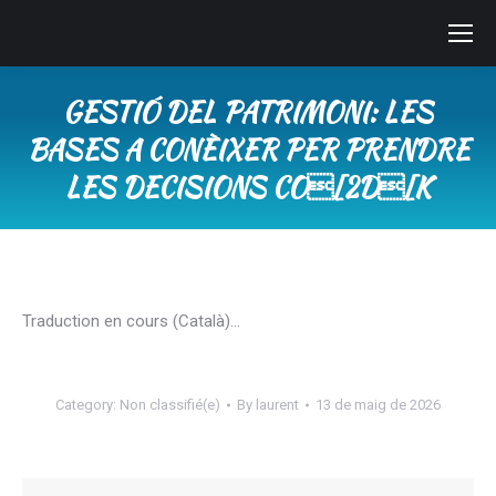
GESTIÓ DEL PATRIMONI: LES
BASES A CONÈIXER PER PRENDRE
LES DECISIONS CO[2D[K
You are here:
Traduction en cours (Català)…
Category:
Non classifié(e)
By
laurent
13 de maig de 2026