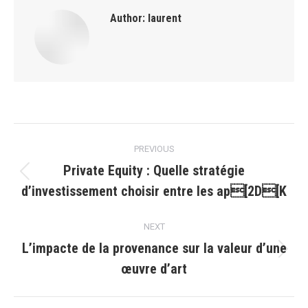
Author:
laurent
Post
PREVIOUS
navigation
Private Equity : Quelle stratégie
Previous
d’investissement choisir entre les ap[2D[K
post:
NEXT
L’impacte de la provenance sur la valeur d’une
Next
œuvre d’art
post: