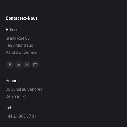
Contactez-Nous
Adresse :
Grand Rue 86
1820 Montreux
Vaud Switzerland
Find us on:
Facebook
Linkedin
Mail
Website
page
page
page
page
Horaire :
opens
opens
opens
opens
Du Lundi au Vendredi
in
in
in
in
De 9h a 17h
new
new
new
new
window
window
window
window
Tel :
+41 21 963 07 01